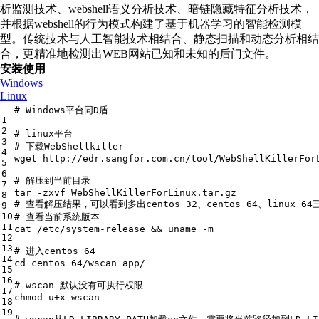
析监测技术、webshell语义分析技术、暗链隐藏特征分析技术，
并根据webshell的行为模式构建了基于机器学习的智能检测模
型。传统技术与人工智能技术相结合、静态扫描和动态分析相结
合，更精准地检测出WEB网站已知和未知的后门文件。
安装使用
Windows
Linux
# Windows平台同D盾
1
2
# linux平台
3
# 下载WebShellkiller
4
wget http:
//
edr.sangfor.com.cn
/tool/
WebShellKillerFor
5
6
# 解压到当前目录
7
tar -zxvf WebShellKillerForLinux.tar.gz 
8
# 查看解压结果，可以看到多出centos_32、centos_64、linux_6
9
10
# 查看当前系统版本
11
cat 
/etc/
system-release && uname -m
12
13
# 进入centos_64
14
cd centos_64
/wscan_app/
15
16
# wscan 默认没有可执行权限
17
chmod u+x wscan
18
19