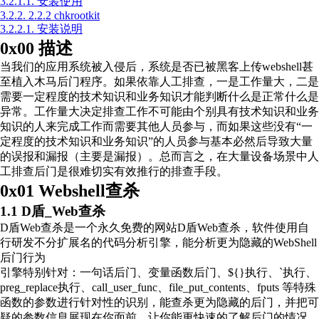
3.2.1.1.
安装使用
3.2.2.
2.2.2 chkrootkit
3.2.2.1.
安装说明
0x00 描述
当我们的应用系统被入侵后，系统是否已被黑客上传webshell甚
至植入木马后门程序。如果依靠人工排查，一是工作量大，二是
需要一定程度的技术知识和业务知识才能判断什么是正常什么是
异常。工作量大决定排查工作不可能由个别具有技术知识和业务
知识的人来完成工作而需要其他人员参与，而如果这些没有“一
定程度的技术知识和业务知识”的人员参与基本必然后导致大量
的误报和漏报（主要是漏报）。总而言之，在大量设备场景中人
工排查后门是很难切实有效推行的排查手段。
0x01 Webshell查杀
1.1 D盾_Web查杀
D盾Web查杀是一个永久免费的网站D盾Web查杀，软件使用自
行研发不分扩展名的代码分析引擎，能分析更为隐藏的WebShell
后门行为
引擎特别针对：一句话后门、变量函数后门、${}执行、`执行、
preg_replace执行、call_user_func、file_put_contents、fputs 等特殊
函数的参数进行针对性的识别，能查杀更为隐藏的后门，并把可
疑的参数信息展现在你面前，让你能更快速的了解后门的情况