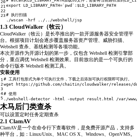
# wscan从LD_LIBRARY_PATH加载so文件，需要将当前路径加到LD_L
20
export LD_LIBRARY_PATH=`pwd`:
$LD_LIBRARY_PATH
21
22
# 执行扫描
23
.
/wscan -hrf ../
..
/webshell/
jsp
1.3 CloudWalker（牧云）
CloudWalker（牧云）是长亭推出的一款开源服务器安全管理平
台。根据项目计划会逐步覆盖服务器资产管理、威胁扫描、
Webshell 查杀、基线检测等各项功能。
本次开源作为开源计划的第一步，仅包含 Webshell 检测引擎部
分，重点调优 Webshell 检测效果。目前放出的是一个可执行的
命令行版本 Webshell 检测工具。
安装使用
# 工具打包形式为单个可执行文件，下载之后添加可执行权限即可执行。
1
2
wget https:
//gi
thub.com
/chaitin/
cloudwalker
/releases/
d
3
4
# 使用
5
.
/webshell-detector -html -output result.html /
var
/www
木马后门类查杀
可以设置定时任务定期查杀
2.1 ClamAV
ClamAV是一个在命令行下查毒软件，是免费开源产品，支持多
种平台，如：Linux/Unix、MAC OS X、Windows、OpenVMS。