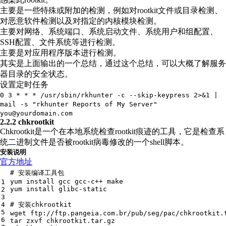
主要是一些特殊或附加的检测，例如对rootkit文件或目录检测、
对恶意软件检测以及对指定的内核模块检测。
主要对网络、系统端口、系统启动文件、系统用户和组配置、
SSH配置、文件系统等进行检测。
主要是对应用程序版本进行检测。
其实是上面输出的一个总结，通过这个总结，可以大概了解服务
器目录的安全状态。
设置定时任务
0 3 * * * /usr/sbin/rkhunter -c --skip-keypress 2>&1 |
mail -s "rkhunter Reports of My Server"
you@yourdomain.com
2.2.2 chkrootkit
Chkrootkit是一个在本地系统检查rootkit痕迹的工具，它是检查系
统二进制文件是否被rootkit病毒修改的一个shell脚本。
安装说明
官方地址
# 安装编译工具包
yum install gcc gcc-c++ make
1
yum install glibc-static
2
3
4
# 安装chkrootkit 
5
wget ftp:
//
ftp.pangeia.com.br
/pub/
seg
/pac/
chkrootkit.
6
tar zxvf chkrootkit.tar.gz