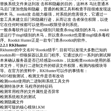
替换系统文件来达到攻 击和和隐蔽的目的，这种木 马比普通木
马后门更加危险和隐蔽，普通的检测工具和检查手段很难发现这
种木 马。rootkit攻 击能力极强，对系统的危害很大，它通过一
套工具来建立后门和隐藏行迹，从而让攻 击者保住权限，以使
它在任何时候都可以使用root权限登录到系统。
一般杀毒软件运行于ring3级别只能查杀ring3级别的木马，rookit
是运行于ring0级别的木马，所以查杀rootkit也需要ring0级杀毒程
序。Rootkit Hunter正是一款专门查杀rootkit的软件。
2.2.1 RKHunter
Rkhunter的中文名叫“Rootkit猎手”, 目前可以发现大多数已知的
rootkits和一些嗅探器以及后门程序。它通过执行一系列的测试脚
本来确认服务器是否已经感染rootkits，比如检查rootkits使用的基
本文件，可执行二进制文件的错误文件权限，检测内核模块等
等。在官方的资料中，RKHunter可以作的事情有：
MD5校验测试，​检测文件是否有改动
检测rootkit使用的二进制和系统工具文件
检测特洛伊木 马程序的特征码
检测常用程序的文件属性是否异常
检测系统相关的测试
检测隐藏文件
检测可疑的核心模块LKM