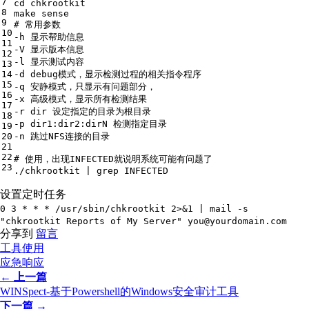
7
cd chkrootkit
8
make sense
9
# 常用参数
10
-h 显示帮助信息
11
-V 显示版本信息
12
-l 显示测试内容
13
14
-d debug模式，显示检测过程的相关指令程序
15
-q 安静模式，只显示有问题部分，
16
-x 高级模式，显示所有检测结果
17
-r dir 设定指定的目录为根目录
18
-p dir1:dir2:dirN 检测指定目录
19
20
-n 跳过NFS连接的目录
21
22
# 使用，出现INFECTED就说明系统可能有问题了
23
./chkrootkit | grep INFECTED
设置定时任务
0 3 * * * /usr/sbin/chkrootkit 2>&1 | mail -s
"chkrootkit Reports of My Server"
you@yourdomain.com
分享到
留言
工具使用
应急响应
← 上一篇
WINSpect-基于Powershell的Windows安全审计工具
下一篇 →