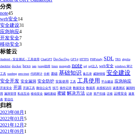
分类
note
45
web安全
14
安全建设
31
应急响应
4
开发安全
7
移动安全
3
标签云
SDL
DevSecOps
Android - 安全测试 - 工具使用
ChatGPT
GPT-4
HTTPS
PHPstudy
TRS
algolia
note
hexo
web安全
docker
checklist
iam
jsonp劫持
linux
mongodb
sql
sql注入
windows 审计
安全建设
基础知识
基础
工具
xunfeng
zero-trust
代码审计
分析
备忘录
威胁情报
工具使用
安全开发
安全防护
应急响应
安全漏洞
安装使用
工具
平台建设
开源
开发安全
开源工具
微信公众号
技巧
操作记录
数据安全
数据库
未授权访问
渗透测试
漏洞利
解决方法
蜜罐
运维安全
用
漏洞管理
私信互动
移动安全
编程基础
记录
资产扫描
迁移
速查
表
零信任
归档
2023年08月
1
2022年03月
5
2021年12月
2
2021年09月
1