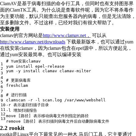
ClamAV是基于病毒扫描的命令行工具，但同时也有支持图形界
面的ClamTK工具。为什么说是查毒软件呢，因为它不将杀毒作
为主要功能，默认只能查出您服务器内的病毒，但是无法清除，
至多删除文件。不过这样，已经对我们有很大帮助了。
安装使用
clamav的官方网站是
http://www.clamav.net，
可以从
http://www.clamav.net/downloads
下载最新版本，也可以通过yum
在线安装clamav，因为clamav包含在epel源中，所以方便起见，
通过yum安装最简单。也可以编译安装
# Yum安装clamav
1
yum install epel-release
2
yum -y install clamav clamav-milter
3
4
# 更新病毒库
5
freshclam
6
7
# 进行扫描
8
clamscan -r -l scan.log /
var
/www/webshell
9
10
-r 表示递归扫描子目录
11
-l 增加扫描报告
12
move [路径] 表示移动病毒文件到指定的路径
13
remove [路径] 表示扫描到病毒文件后自动删除病毒文件
2.2 rookit
rootkit是Linux平台下最常见的一种木 马后门工具，它主要通过