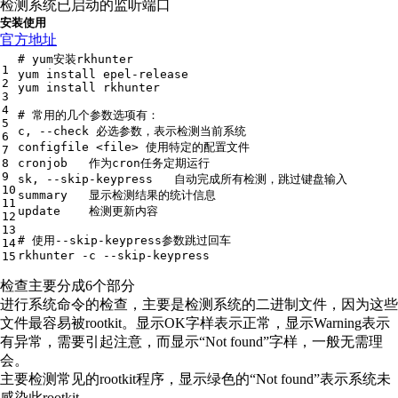
检测系统已启动的监听端口
安装使用
官方地址
# yum安装rkhunter
1
yum install epel-release
2
yum install rkhunter
3
4
# 常用的几个参数选项有：
5
c, 
--check 必选参数，表示检测当前系统
6
configfile <
file
> 使用特定的配置文件
7
8
cronjob   作为cron任务定期运行
9
sk, 
--skip-keypress   自动完成所有检测，跳过键盘输入
10
summary   显示检测结果的统计信息
11
update    检测更新内容
12
13
# 使用--skip-keypress参数跳过回车
14
rkhunter -c 
--skip-keypress
15
检查主要分成6个部分
进行系统命令的检查，主要是检测系统的二进制文件，因为这些
文件最容易被rootkit。显示OK字样表示正常，显示Warning表示
有异常，需要引起注意，而显示“Not found”字样，一般无需理
会。
主要检测常见的rootkit程序，显示绿色的“Not found”表示系统未
感染此rootkit。