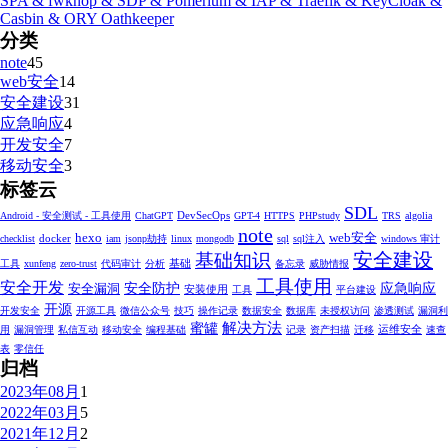
SPA & fwknop & SDP & Pomerium & IAP & Traefik & KeyCloak &
Casbin & ORY Oathkeeper
分类
note
45
web安全
14
安全建设
31
应急响应
4
开发安全
7
移动安全
3
标签云
SDL
DevSecOps
Android - 安全测试 - 工具使用
ChatGPT
GPT-4
HTTPS
PHPstudy
TRS
algolia
note
hexo
web安全
docker
checklist
iam
jsonp劫持
linux
mongodb
sql
sql注入
windows 审计
安全建设
基础知识
基础
工具
xunfeng
zero-trust
代码审计
分析
备忘录
威胁情报
工具使用
安全开发
安全防护
应急响应
安全漏洞
安装使用
工具
平台建设
开源
开发安全
开源工具
微信公众号
技巧
操作记录
数据安全
数据库
未授权访问
渗透测试
漏洞利
解决方法
蜜罐
运维安全
用
漏洞管理
私信互动
移动安全
编程基础
记录
资产扫描
迁移
速查
表
零信任
归档
2023年08月
1
2022年03月
5
2021年12月
2