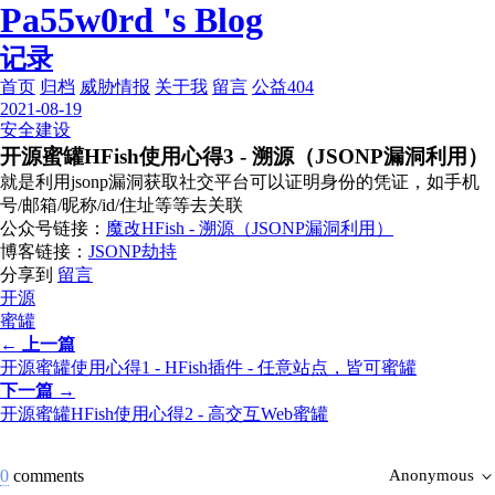
Pa55w0rd 's Blog
记录
首页
归档
威胁情报
关于我
留言
公益404
2021-08-19
安全建设
开源蜜罐HFish使用心得3 - 溯源（JSONP漏洞利用）
就是利用jsonp漏洞获取社交平台可以证明身份的凭证，如手机
号/邮箱/昵称/id/住址等等去关联
公众号链接：
魔改HFish - 溯源（JSONP漏洞利用）
博客链接：
JSONP劫持
分享到
留言
开源
蜜罐
← 上一篇
开源蜜罐使用心得1 - HFish插件 - 任意站点，皆可蜜罐
下一篇 →
开源蜜罐HFish使用心得2 - 高交互Web蜜罐
0
comments
Anonymous