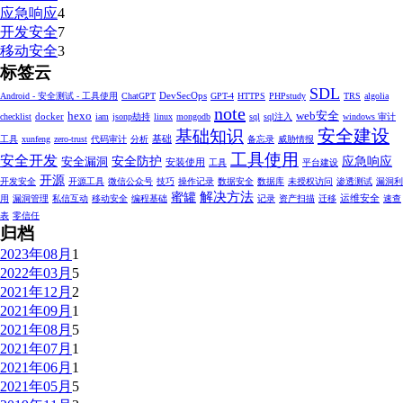
应急响应
4
开发安全
7
移动安全
3
标签云
SDL
DevSecOps
Android - 安全测试 - 工具使用
ChatGPT
GPT-4
HTTPS
PHPstudy
TRS
algolia
note
hexo
web安全
docker
checklist
iam
jsonp劫持
linux
mongodb
sql
sql注入
windows 审计
安全建设
基础知识
基础
工具
xunfeng
zero-trust
代码审计
分析
备忘录
威胁情报
工具使用
安全开发
安全防护
应急响应
安全漏洞
安装使用
工具
平台建设
开源
开发安全
开源工具
微信公众号
技巧
操作记录
数据安全
数据库
未授权访问
渗透测试
漏洞利
解决方法
蜜罐
运维安全
用
漏洞管理
私信互动
移动安全
编程基础
记录
资产扫描
迁移
速查
表
零信任
归档
2023年08月
1
2022年03月
5
2021年12月
2
2021年09月
1
2021年08月
5
2021年07月
1
2021年06月
1
2021年05月
5