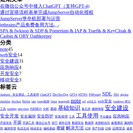
在微信公众号中接入ChatGPT（支持GPT-4)
通过宜搭流程表单完成JumpServer自动化授权
JumpServer堡垒机部署与运营
jetbrains产品免费食用方法-_-
SPA & fwknop & SDP & Pomerium & IAP & Traefik & KeyCloak &
Casbin & ORY Oathkeeper
分类
note
45
web安全
14
安全建设
31
应急响应
4
开发安全
7
移动安全
3
标签云
SDL
DevSecOps
Android - 安全测试 - 工具使用
ChatGPT
GPT-4
HTTPS
PHPstudy
TRS
algolia
note
hexo
web安全
docker
checklist
iam
jsonp劫持
linux
mongodb
sql
sql注入
windows 审计
安全建设
基础知识
基础
工具
xunfeng
zero-trust
代码审计
分析
备忘录
威胁情报
工具使用
安全开发
安全防护
应急响应
安全漏洞
安装使用
工具
平台建设
开源
开发安全
开源工具
微信公众号
技巧
操作记录
数据安全
数据库
未授权访问
渗透测试
漏洞利
解决方法
蜜罐
运维安全
用
漏洞管理
私信互动
移动安全
编程基础
记录
资产扫描
迁移
速查