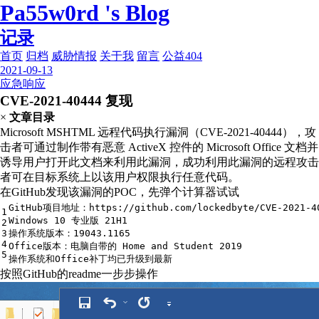
Pa55w0rd 's Blog
记录
首页
归档
威胁情报
关于我
留言
公益404
2021-09-13
应急响应
CVE-2021-40444 复现
×
文章目录
Microsoft MSHTML 远程代码执行漏洞（CVE-2021-40444），攻
击者可通过制作带有恶意 ActiveX 控件的 Microsoft Office 文档并
诱导用户打开此文档来利用此漏洞，成功利用此漏洞的远程攻击
者可在目标系统上以该用户权限执行任意代码。
在GitHub发现该漏洞的POC，先弹个计算器试试
GitHub项目地址：https:
//gi
thub.com
/lockedbyte/
CVE-
2021
-
4
1
Windows 
10
 专业版 
21
H1 
2
3
操作系统版本：
19043.1165
4
Office版本：电脑自带的 Home and Student 
2019
5
操作系统和Office补丁均已升级到最新
按照GitHub的readme一步步操作